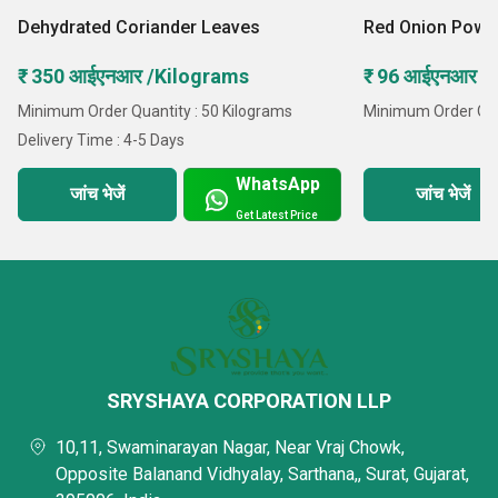
का अनुपालन सुनिश्चित करते हैं। इसके अलावा, हमारे उत्पादों के
Dehydrated Coriander Leaves
Red Onion Powd
सुरक्षित शिपमेंट के लिए उच्च गुणवत्ता वाली पैकिंग सामग्री का
₹ 350 आईएनआर /Kilograms
₹ 96 आईएनआर /
उपयोग किया जाता है।
Minimum Order Quantity : 50 Kilograms
Minimum Order Quan
Delivery Time : 4-5 Days
WhatsApp
जांच भेजें
जांच भेजें
Get Latest Price
टीम के सदस्य
नीचे दी गई
हमारी टीम के कुछ प्रमुख सदस्य हैं
:
राज डोबरिया, निर्देशक
हार्दिक गजेरा, निर्देशक
SRYSHAYA CORPORATION LLP
10,11, Swaminarayan Nagar, Near Vraj Chowk,
Opposite Balanand Vidhyalay, Sarthana,, Surat, Gujarat,