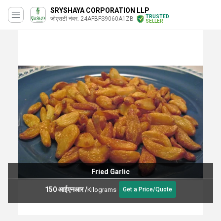
SRYSHAYA CORPORATION LLP
TRUSTED
जीएसटी नंबर. 24AFBFS9060A1ZB
SELLER
Fried Garlic
150 आईएनआर
/
Kilograms
Get a Price/Quote