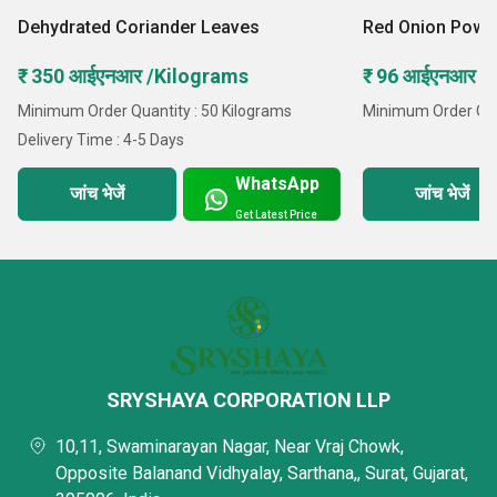
का अनुपालन सुनिश्चित करते हैं। इसके अलावा, हमारे उत्पादों के
Dehydrated Coriander Leaves
Red Onion Powd
सुरक्षित शिपमेंट के लिए उच्च गुणवत्ता वाली पैकिंग सामग्री का
₹ 350 आईएनआर /Kilograms
₹ 96 आईएनआर /
उपयोग किया जाता है।
Minimum Order Quantity : 50 Kilograms
Minimum Order Quan
Delivery Time : 4-5 Days
WhatsApp
जांच भेजें
जांच भेजें
Get Latest Price
टीम के सदस्य
नीचे दी गई
हमारी टीम के कुछ प्रमुख सदस्य हैं
:
राज डोबरिया, निर्देशक
हार्दिक गजेरा, निर्देशक
SRYSHAYA CORPORATION LLP
10,11, Swaminarayan Nagar, Near Vraj Chowk,
Opposite Balanand Vidhyalay, Sarthana,, Surat, Gujarat,