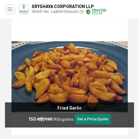
SRYSHAYA CORPORATION LLP
TRUSTED
जीएसटी नंबर. 24AFBFS9060A1ZB
SELLER
Fried Garlic
150 आईएनआर
/
Kilograms
Get a Price/Quote